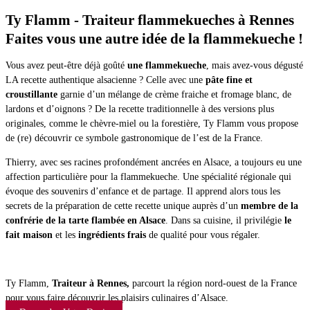
Ty Flamm - Traiteur fl
ammekueches
à Rennes
Faites vous une autre idée de la flammekueche !
Vous avez peut-être déjà goûté
une flammekueche
, mais avez-vous dégusté
LA recette authentique alsacienne ? Celle avec une
pâte fine et
croustillante
garnie d’un mélange de crème fraiche et fromage blanc, de
lardons et d’oignons ? De la recette traditionnelle à des versions plus
originales, comme le chèvre-miel ou la forestière, Ty Flamm vous propose
de (re) découvrir ce symbole gastronomique de l’est de la France.
Thierry, avec ses racines profondément ancrées en Alsace, a toujours eu une
affection particulière pour la flammekueche. Une spécialité régionale qui
évoque des souvenirs d’enfance et de partage. Il apprend alors tous les
secrets de la préparation de cette recette unique auprès d’un
membre de la
confrérie de la tarte flambée en Alsace
. Dans sa cuisine, il privilégie
le
fait maison
et les
ingrédients frais
de qualité pour vous régaler.
Ty Flamm,
Traiteur à Rennes,
parcourt la région nord-ouest de la France
pour vous faire découvrir les plaisirs culinaires d’Alsace.