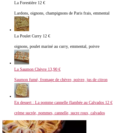
La Forestière
12 €
Lardons, oignons, champignons de Paris frais, emmental
La Poulet Curry
12 €
oignons, poulet mariné au curry, emmental, poivre
La Saumon Chèvre
13,90 €
Saumon fumé, fromage de chèvre, poivre, jus de citron
En dessert : La pomme cannelle flambée au Calvados
12 €
crème sucrée, pommes, cannelle, sucre roux, calvados